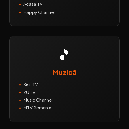
•
Acasă TV
•
Happy Channel
🎵
Muzică
•
Kiss TV
•
ZU TV
•
Music Channel
•
MTV Romania