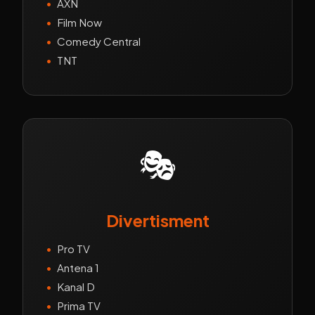
•
AXN
•
Film Now
•
Comedy Central
•
TNT
🎭
Divertisment
•
Pro TV
•
Antena 1
•
Kanal D
•
Prima TV