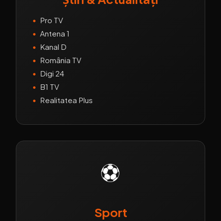
•
Pro TV
•
Antena 1
•
Kanal D
•
România TV
•
Digi 24
•
B1 TV
•
Realitatea Plus
⚽
Sport