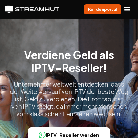
Kundenportal
Verdiene Geld als
IPTV-Reseller!
Unternehmer weltweit entdecken, dass
der Weiterverkauf von IPTV der beste Weg
ist, Geld zu verdienen. Die Profitabilität
von IPTV steigt, da immer mehr Menschen
vom klassischen Fernsehen wechseln.
IPTV-Reseller werden